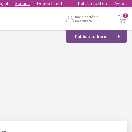
ugal
España
Deutschland
-
Publica tu libro
Ayuda
0
Inicia sesión o
o
Regístrate
Publica tu libro