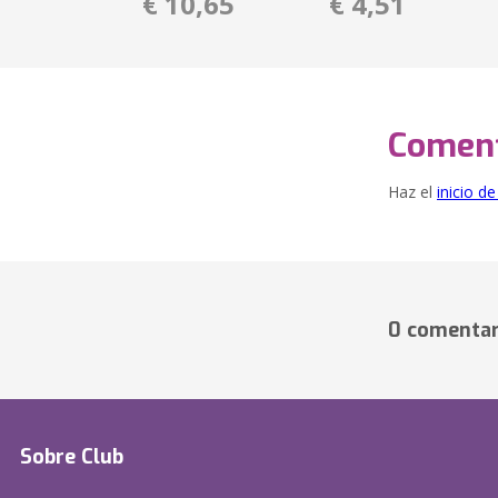
€ 10,65
€ 4,51
Coment
Haz el
inicio d
0 comentar
Sobre Club