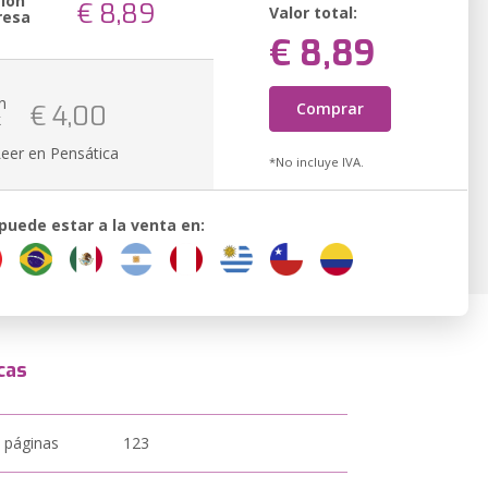
sión
€ 8,89
Valor total:
resa
€ 8,89
n
Comprar
€ 4,00
k
Leer en Pensática
*No incluye IVA.
 puede estar a la venta en:
cas
 páginas
123