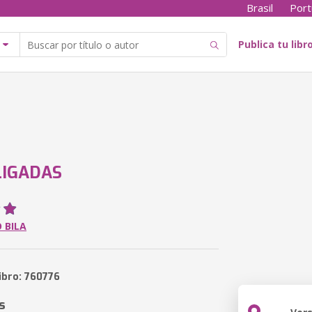
Brasil
Port
Publica tu libr
LIGADAS
 BILA
ibro: 760776
s