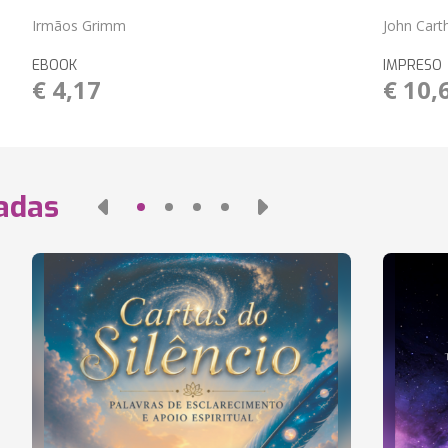
Irmãos Grimm
John Cart
EBOOK
IMPRESO
€ 4,17
€ 10,
nadas