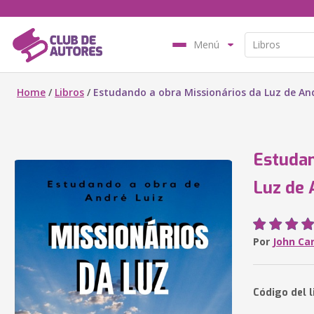
Menú
Home
/
Libros
/
Estudando a obra Missionários da Luz de And
Estudan
Luz de 
Por
John Ca
Código del l