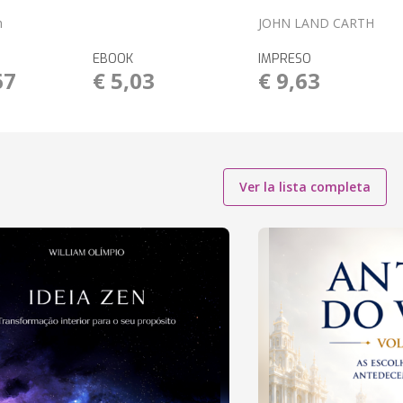
h
JOHN LAND CARTH
EBOOK
IMPRESO
67
€ 5,03
€ 9,63
Ver la lista completa