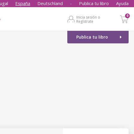
ugal
España
Deutschland
-
Publica tu libro
Ayuda
0
Inicia sesión o
o
Regístrate
Publica tu libro