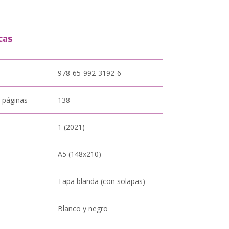
cas
978-65-992-3192-6
 páginas
138
1 (2021)
A5 (148x210)
Tapa blanda (con solapas)
Blanco y negro