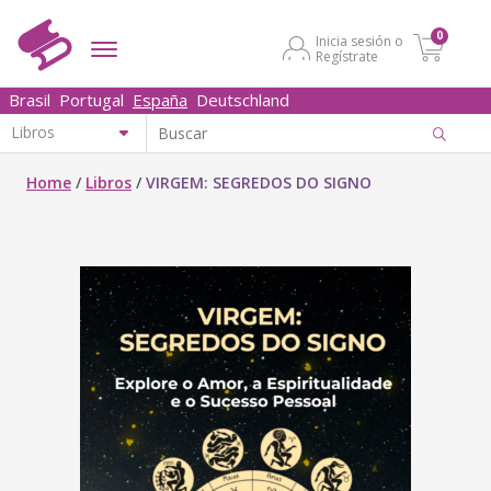
0
Inicia sesión o
Regístrate
Brasil
Portugal
España
Deutschland
Home
/
Libros
/
VIRGEM: SEGREDOS DO SIGNO