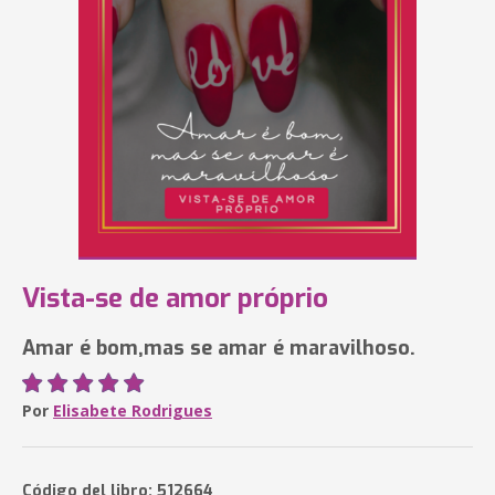
Vista-se de amor próprio
Amar é bom,mas se amar é maravilhoso.
Por
Elisabete Rodrigues
Código del libro: 512664