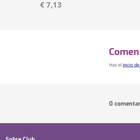
€ 7,13
Coment
Haz el
inicio d
0 comentar
Sobre Club