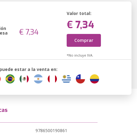
Valor total:
€ 7,34
ión
€ 7,34
resa
Comprar
*No incluye IVA.
 puede estar a la venta en:
cas
9786500190861