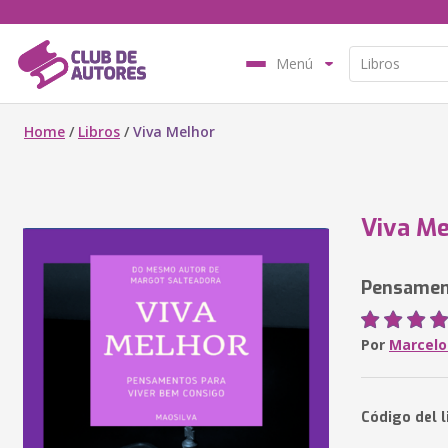
Menú
Home
/
Libros
/
Viva Melhor
Viva Me
Pensament
Por
Marcelo 
Código del l