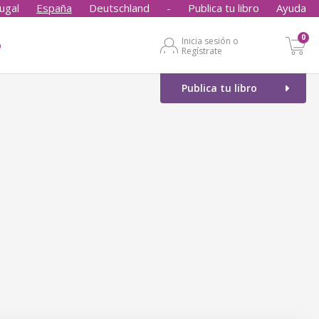
ugal
España
Deutschland
-
Publica tu libro
Ayuda
0
Inicia sesión o
o
Regístrate
Publica tu libro