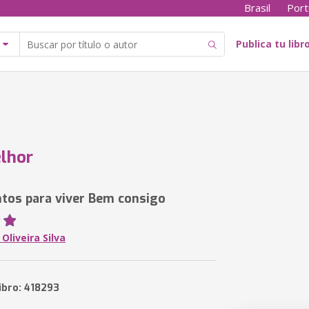
Brasil
Port
Publica tu libr
lhor
os para viver Bem consigo
Oliveira Silva
ibro: 418293