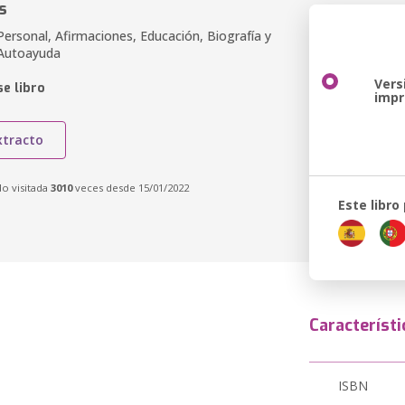
s
ersonal, Afirmaciones, Educación, Biografía y
 Autoayuda
Vers
e libro
imp
xtracto
do visitada
3010
veces desde 15/01/2022
Este libro
Característi
ISBN