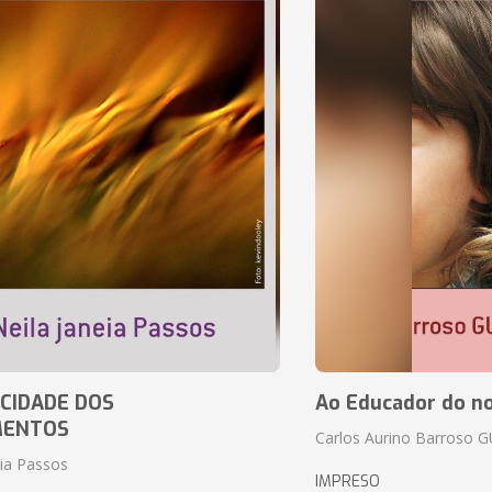
CIDADE DOS
Ao Educador do no
MENTOS
Carlos Aurino Barroso 
eia Passos
IMPRESO