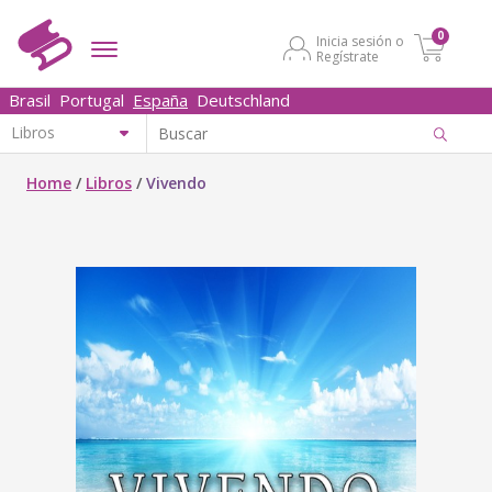
0
Inicia sesión o
Regístrate
Brasil
Portugal
España
Deutschland
Home
/
Libros
/
Vivendo