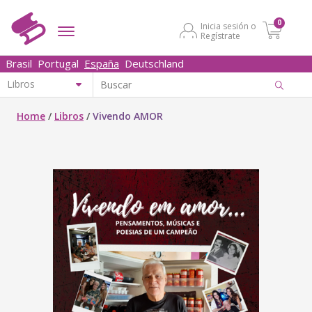
0
Inicia sesión o
Regístrate
Brasil
Portugal
España
Deutschland
Home
/
Libros
/
Vivendo AMOR