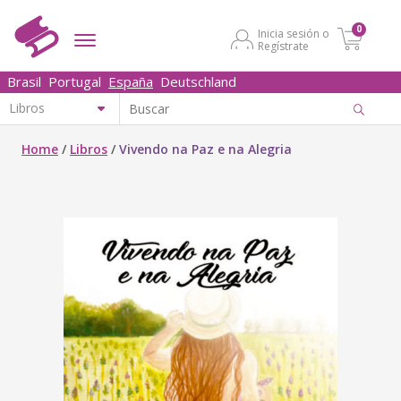
0
Inicia sesión o
Regístrate
Brasil
Portugal
España
Deutschland
Home
/
Libros
/
Vivendo na Paz e na Alegria