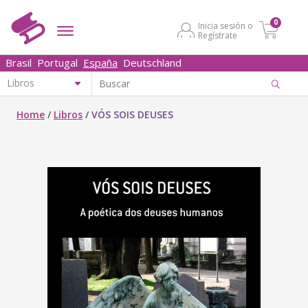
0
Inicia sesión o
Regístrate
Brasil
Portugal
España
Deutschland
Home
/
Libros
/
VÓS SOIS DEUSES