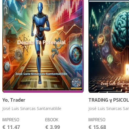
Yo, Trader
TRADING y PSICO
José Luis Sinarcas Santamatilde
José Luis Sinarcas Sa
IMPRESO
EBOOK
IMPRESO
€ 11,47
€ 3,99
€ 15,68