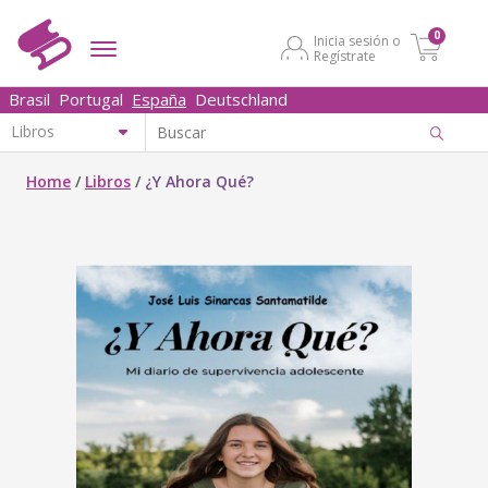
0
Inicia sesión o
Regístrate
Brasil
Portugal
España
Deutschland
Home
/
Libros
/
¿Y Ahora Qué?