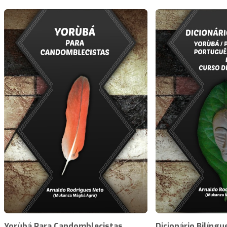
Yorùbá Para Candomblecistas
Dicionário Bilíngu