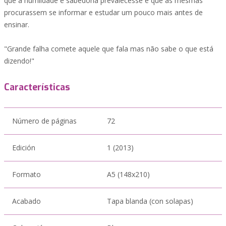
que a humildade e sabedoria prevalecesse e que as mesmas
procurassem se informar e estudar um pouco mais antes de
ensinar.
"Grande falha comete aquele que fala mas não sabe o que está
dizendo!"
Características
Número de páginas
72
Edición
1 (2013)
Formato
A5 (148x210)
Acabado
Tapa blanda (con solapas)