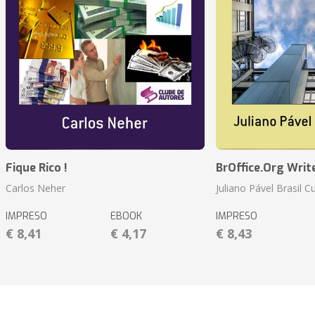
Fique Rico !
BrOffice.Org Writ
Carlos Neher
Juliano Pável Brasil C
IMPRESO
EBOOK
IMPRESO
€ 8,41
€ 4,17
€ 8,43