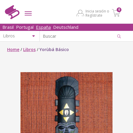
0
Inicia sesión o
Regístrate
Brasil
Portugal
España
Deutschland
Home
/
Libros
/
Yorùbá Básico