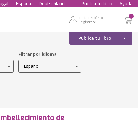
ugal
España
Deutschland
-
Publica tu libro
Ayuda
0
Inicia sesión o
o
Regístrate
Publica tu libro
Filtrar por idioma
 embellecimiento de