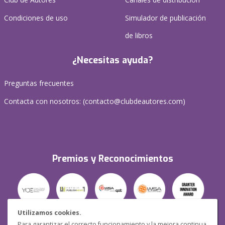
Condiciones de uso
Simulador de publicación
de libros
¿Necesitas ayuda?
Preguntas frecuentes
Contacta con nosotros: (
contacto@clubdeautores.com
)
Premios y Reconocimientos
Utilizamos cookies.
Para garantizar el correcto funcionamiento y la mejora continua