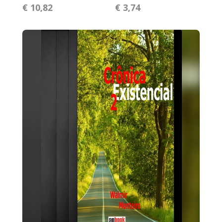
€ 10,82
€ 3,74