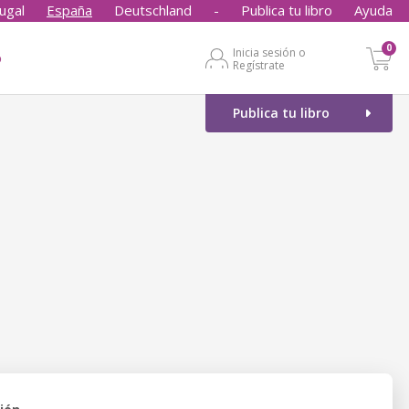
ugal
España
Deutschland
-
Publica tu libro
Ayuda
0
Inicia sesión o
o
Regístrate
Publica tu libro