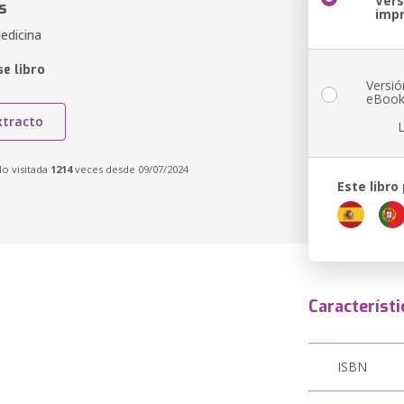
Vers
s
imp
edicina
e libro
Versió
eBoo
xtracto
do visitada
1214
veces desde 09/07/2024
Este libro
Característi
ISBN