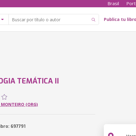
Brasil
Port
Publica tu libr
OGIA TEMÁTICA II
 MONTEIRO (ORG)
ibro: 697791