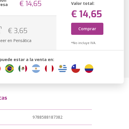
ión
€ 14,65
Valor total:
resa
€ 14,65
n
Comprar
€ 3,65
k
Leer en Pensática
*No incluye IVA.
 puede estar a la venta en:
cas
9788588187382