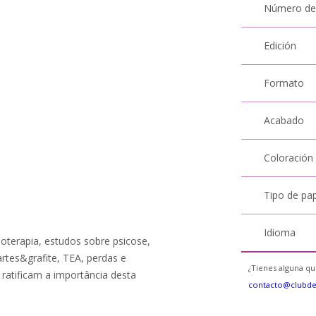
Número de
Edición
Formato
Acabado
Coloración
Tipo de pa
Idioma
oterapia, estudos sobre psicose,
 artes&grafite, TEA, perdas e
¿Tienes alguna qu
ratificam a importância desta
contacto@clubd