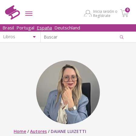
0
Inicia sesión o
Regístrate
Brasil
Portugal
España
Deutschland
Home
/
Autores
/
DAIANE LUIZETTI