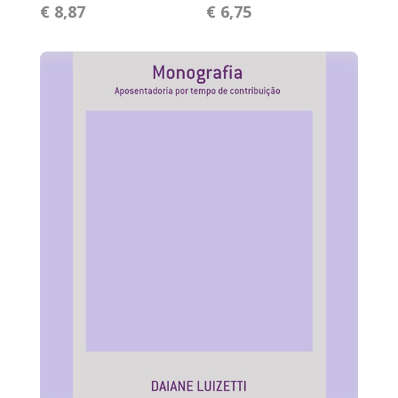
€ 8,87
€ 6,75