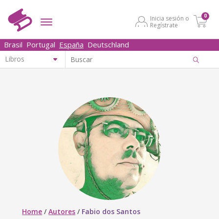
0
Inicia sesión o
Regístrate
Brasil
Portugal
España
Deutschland
Home
/
Autores
/
Fabio dos Santos