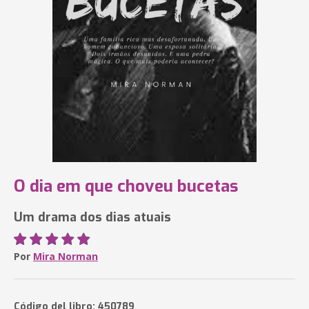
O dia em que choveu bucetas
Um drama dos dias atuais
Por
Mira Norman
Código del libro: 450789