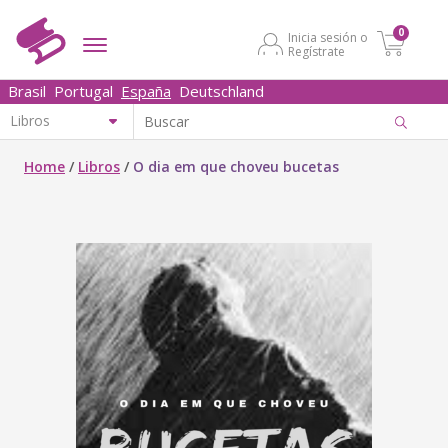
0
Inicia sesión o
Regístrate
Brasil
Portugal
España
Deutschland
Home
/
Libros
/
O dia em que choveu bucetas