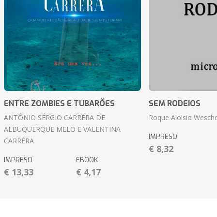
ENTRE ZOMBIES E TUBARÕES
SEM RODEIOS
ANTÔNIO SÉRGIO CARRÉRA DE
Roque Aloisio Wesche
ALBUQUERQUE MELO E VALENTINA
IMPRESO
CARRÉRA
€ 8,32
IMPRESO
EBOOK
€ 13,33
€ 4,17