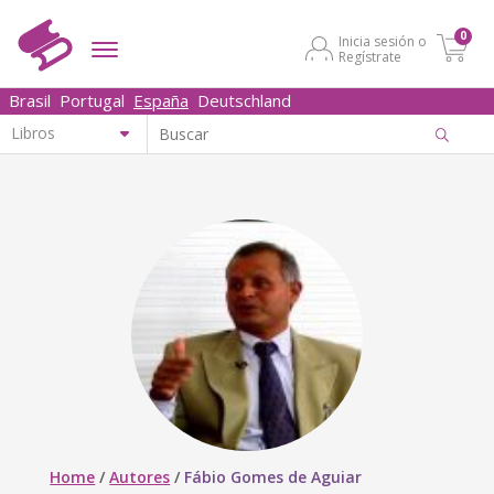
0
Inicia sesión o
Regístrate
Brasil
Portugal
España
Deutschland
Home
/
Autores
/
Fábio Gomes de Aguiar