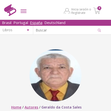
0
Inicia sesión o
Regístrate
Brasil
Portugal
España
Deutschland
Home
/
Autores
/
Geraldo da Costa Sales