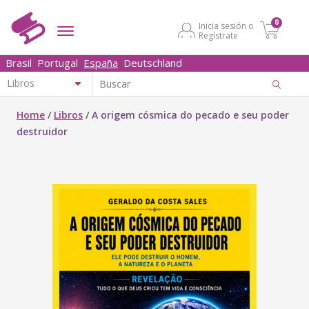
0
Inicia sesión o
Regístrate
Brasil
Portugal
España
Deutschland
Home
/
Libros
/
A origem cósmica do pecado e seu poder
destruidor