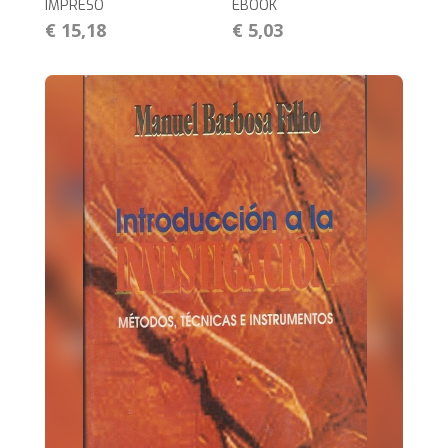
IMPRESO
EBOOK
€ 15,18
€ 5,03