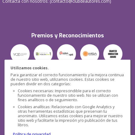
Contacta con nosotros: (
contacto@clubdeautores.com
)
Premios y Reconocimientos
Utilizamos cookies.
Para garantizar el correcto funcionamiento y la mejora continua
Seguridad
de nuestro sitio web, utilizamos cookies. Estas cookies se
pueden dividir en dos categorías:
Cookies necesarias: Imprescindible para el correcto
funcionamiento de nuestro sitio web. No se utilizan con
fines analíticos o de seguimiento.
Cookies analíticas: Relacionado con Google Analytics y
otras herramientas estadísticas que preservan tu
Redes sociales
anonimato. Utilizamos estas cookies para mejorar nuestro
sitio web y facilitarte la impresión y/o publicación de tus
libros.
Política de privacidad
.