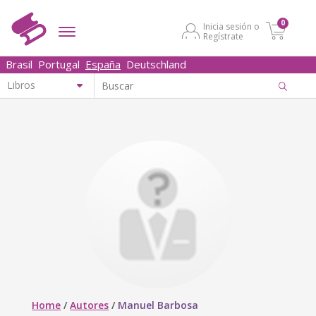
0
Inicia sesión o
Regístrate
Brasil
Portugal
España
Deutschland
Home
/
Autores
/
Manuel Barbosa