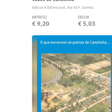
Márcia R.Bittencourt, Ilse M.P. Gomes.
IMPRESO
EBOOK
€ 9,20
€ 5,03