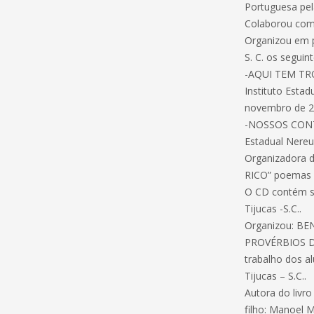
Portuguesa pel
Colaborou com v
Organizou em p
S. C. os seguint
-AQUI TEM TRO
Instituto Estad
novembro de 2
-NOSSOS CONTO
Estadual Nereu
Organizadora 
RICO” poemas r
O CD contém se
Tijucas -S.C..
Organizou: B
PROVÉRBIOS D
trabalho dos a
Tijucas – S.C..
Autora do livr
filho: Manoel 