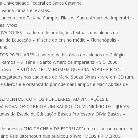
a Universidade Federal de Santa Catarina.
ários jornais e revistas.
arceria com Tatiana Campos Elias de Santo Amaro da Imperatriz -
es livros:
VADORES – caderno de produções textuais dos alunos do
ual de Educação – 1º série do ensino médio – Florianópolis -
000.
S POPULARES - caderno de histórias dos alunos do Colégio
 Ramos – 6º série – Santo Amaro da Imperatriz – S.C. 2000.
do livro: “HISTÓRIA DE UM HOMEM QUE ERA POBRE E FICOU
esgatados nos cadernos de Maria Souza Simas - livro em CD rum.
is livros e é organizado por Ademar Campos e Nacir Abdala de
ENZIMENTOS, CONTOS POPULARES, ADIVINHAÇÕES E
A NOVA DESCOBERTA UM BAIRRO DO MUNICÍPIO DE TIJUCAS-
lunos da Escola de Educação Básica Professora Olívia Bastos –
o de poesias: “NOITE CHEIA DE ESTRELAS” em co - autoria com seu
Mário Reis Bittencourt que publicou o livro “MEUS PRIMEIROS