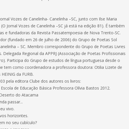
ornal Vozes de Canelinha- Canelinha –SC, junto com Ilse Maria
(O Jornal Vozes de Canelinha –SC já está na edição 81). É também
as e fundadoras da Revista Passatempoesia de Nova Trento-SC.
or (fundado em 26 de julho de 2006) do Grupo de Poetas Sol
anelinha – SC. Membro correspondente do Grupo de Poetas Livres
is. Delegada Regional da APPRJ (Associação de Poetas Profissionais
iro). Participa do Grupo de estudos de língua portuguesa desde o
e tem como coordenadora a professora doutora: Otilia Lizete de
ns HEINIG da FURB.
3 pela editora Clube dos autores os livros:
Escola de Educação Básica Professora Olívia Bastos 2012.
 Deserto do Atacama
nda passar...
eu vivo.
os horizontes.
em no seu cubículo?