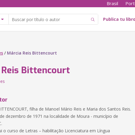
Brasil
Port
Publica tu libr
es
/
Márcia Reis Bittencourt
 Reis Bittencourt
nes
tor
TTENCOURT, filha de Manoel Mário Reis e Maria dos Santos Reis.
e dezembro de 1971 na localidade de Moura - município de
C.
i o curso de Letras – habilitação Licenciatura em Língua