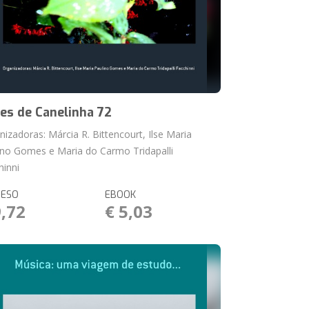
es de Canelinha 72
nizadoras: Márcia R. Bittencourt, Ilse Maria
ino Gomes e Maria do Carmo Tridapalli
hinni
RESO
EBOOK
9,72
€ 5,03