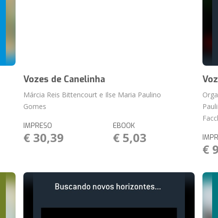
Vozes de Canelinha
Voz
Márcia Reis Bittencourt e Ilse Maria Paulino
Orga
Gomes
Paul
Facc
IMPRESO
EBOOK
€ 30,39
€ 5,03
IMP
€ 