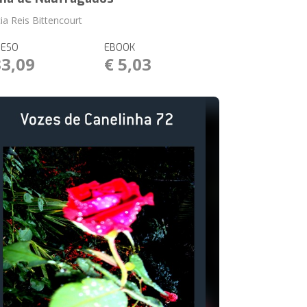
ia Reis Bittencourt
RESO
EBOOK
33,09
€ 5,03