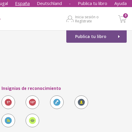
ugal
España
Deutschland
-
Publica tu libro
Ayuda
0
Inicia sesión o
o
Regístrate
Publica tu libro
Insignias de reconocimiento