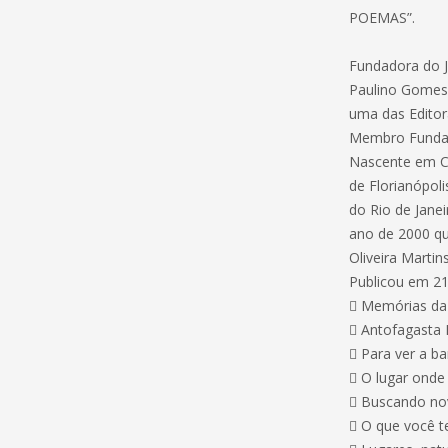
POEMAS”.
Fundadora do J
Paulino Gomes 
uma das Editor
Membro Fundad
Nascente em C
de Florianópol
do Rio de Jane
ano de 2000 qu
Oliveira Marti
Publicou em 210
 Memórias da 
 Antofagasta
 Para ver a ba
 O lugar onde 
 Buscando nov
 O que você t