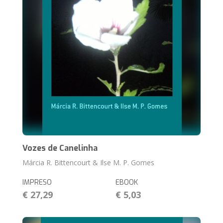
Vozes de Canelinha
Márcia R. Bittencourt & Ilse M. P. Gomes
IMPRESO
EBOOK
€ 27,29
€ 5,03