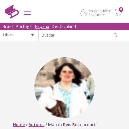
0
Inicia sesión o
Regístrate
Brasil
Portugal
España
Deutschland
Home
/
Autores
/
Márcia Reis Bittencourt