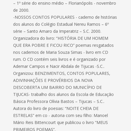
– 1º série do ensino médio – Florianópolis - novembro
de 2000.
-NOSSOS CONTOS POPULARES - caderno de histórias
dos alunos do Colégio Estadual Nereu Ramos – 6º
série – Santo Amaro da Imperatriz – S.C. 2000.
Organizadora do livro: “HISTÓRIA DE UM HOMEM
QUE ERA POBRE E FICOU RICO” poemas resgatados
nos cadernos de Maria Souza Simas - livro em CD
rum. O CD contém seis livros e é organizado por
Ademar Campos e Nacir Abdala de Tijucas -S.C..
Organizou: BENZIMENTOS, CONTOS POPULARES,
ADIVINHAÇÕES E PROVÉRBIOS DA NOVA
DESCOBERTA UM BAIRRO DO MUNICÍPIO DE
TIJUCAS- trabalho dos alunos da Escola de Educação
Básica Professora Olívia Bastos – Tijucas – S.C..
Autora do livro de poesias: “NOITE CHEIA DE
ESTRELAS” em co - autoria com seu filho: Manoel
Mário Reis Bittencourt que publicou o livro “MEUS
PRIMEIROS POEMAS”.