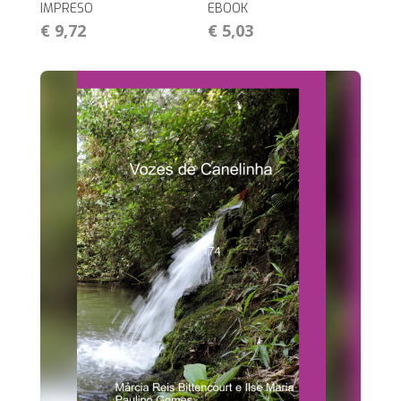
IMPRESO
EBOOK
€ 9,72
€ 5,03