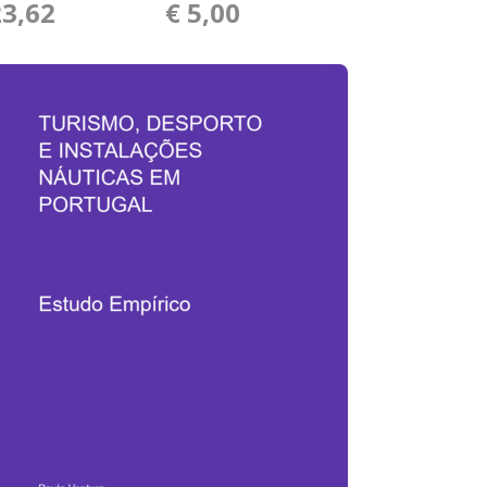
23,62
€ 5,00