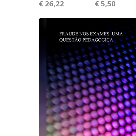
€ 26,22
€ 5,50