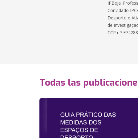
IPBeja. Profes
Convidado IPCA
Desporto e Ati
de Investigaçã
CCP n.º F74288
Todas las publicacione