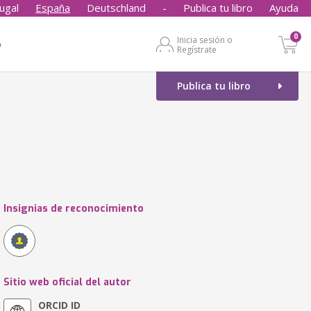
ugal
España
Deutschland
-
Publica tu libro
Ayuda
0
Inicia sesión o
o
Regístrate
Publica tu libro
Insignias de reconocimiento
Sitio web oficial del autor
ORCID ID