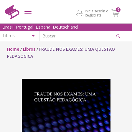
0
Inicia sesión o
Regístrate
Brasil
Portugal
España
Deutschland
Home
/
Libros
/
FRAUDE NOS EXAMES: UMA QUESTÃO
PEDAGÓGICA