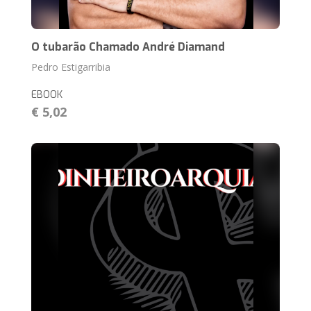
O tubarão Chamado André Diamand
Pedro Estigarribia
EBOOK
€ 5,02