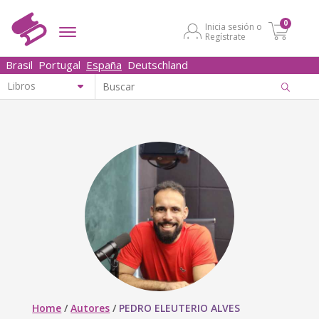
0
Inicia sesión o
Regístrate
Brasil
Portugal
España
Deutschland
Home
/
Autores
/
PEDRO ELEUTERIO ALVES