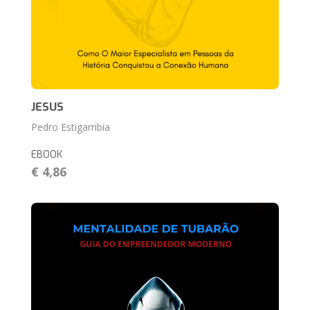
JESUS
Pedro Estigarribia
EBOOK
€ 4,86