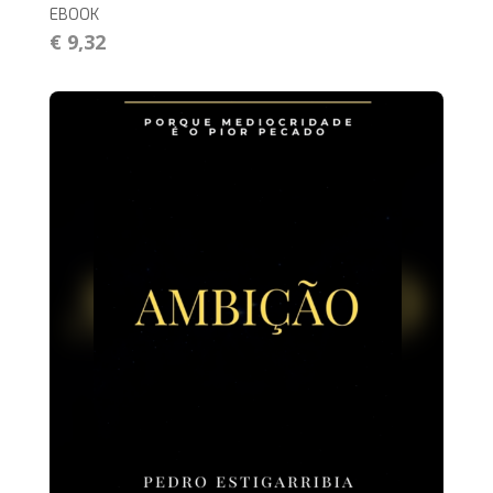
EBOOK
€ 9,32