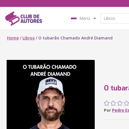
Menú
Home
/
Libros
/
O tubarão Chamado André Diamand
O tuba
Por
Pedro Es