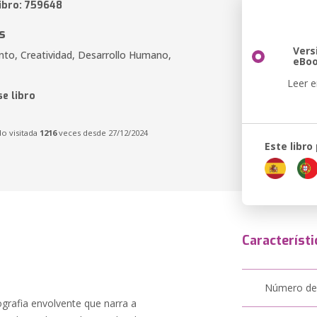
libro: 759648
s
Vers
to, Creatividad, Desarrollo Humano,
eBo
Leer e
e libro
do visitada
1216
veces desde 27/12/2024
Este libro
Característi
Número de
rafia envolvente que narra a