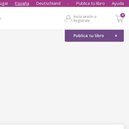
ugal
España
Deutschland
-
Publica tu libro
Ayuda
0
Inicia sesión o
o
Regístrate
Publica tu libro