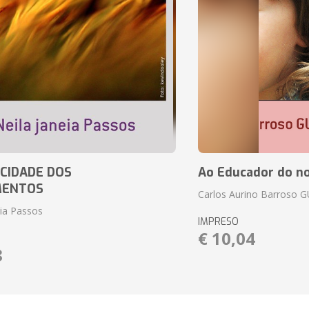
CIDADE DOS
Ao Educador do no
MENTOS
Carlos Aurino Barroso 
eia Passos
IMPRESO
€ 10,04
8