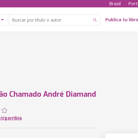
Brasil
Port
Publica tu libr
rão Chamado André Diamand
tigarribia