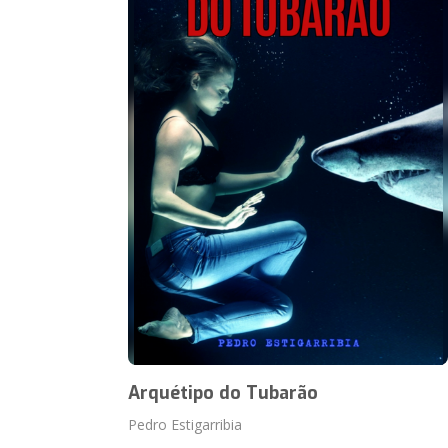
Arquétipo do Tubarão
Pedro Estigarribia