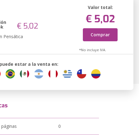
Valor total:
€ 5,02
ión
€ 5,02
ok
Comprar
n Pensática
*No incluye IVA.
 puede estar a la venta en:
cas
 páginas
0