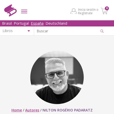
0
Inicia sesión o
Regístrate
Brasil
Portugal
España
Deutschland
Home
/
Autores
/
NILTON ROGÉRIO PADARATZ