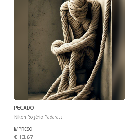
PECADO
Nilton Rogério Padaratz
IMPRESO
€ 13,67