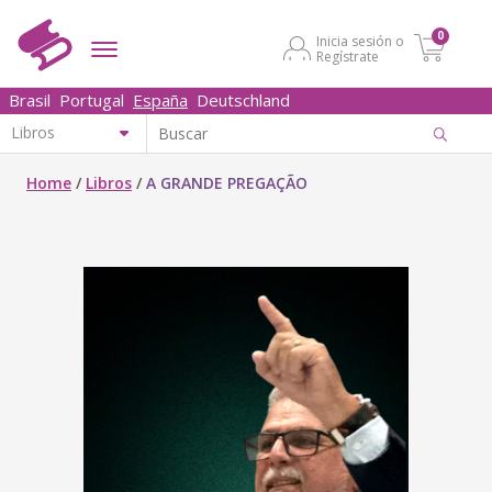
0
Inicia sesión o
Regístrate
Brasil
Portugal
España
Deutschland
Home
/
Libros
/
A GRANDE PREGAÇÃO