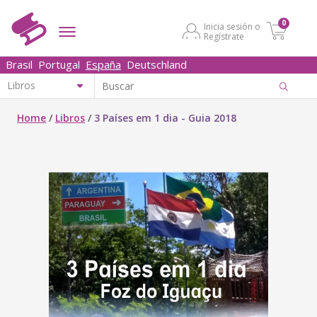
0
Inicia sesión o
Regístrate
Brasil
Portugal
España
Deutschland
Home
/
Libros
/
3 Países em 1 dia - Guia 2018