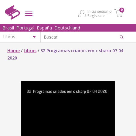
0
Inicia sesión o
Regístrate
Brasil
Portugal
España
Deutschland
Home
/
Libros
/
32 Programas criados em c sharp 07 04
2020