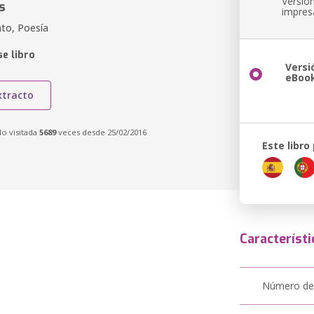
Versió
s
impres
to, Poesía
e libro
Versi
eBoo
xtracto
do visitada
5689
veces desde 25/02/2016
Este libro
Característi
Número de