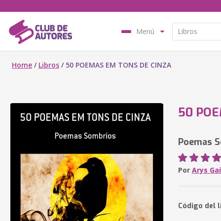
Menú
Home
/
Libros
/
50 POEMAS EM TONS DE CINZA
50 POE
Poemas S
Por
Arys Ga
Código del l