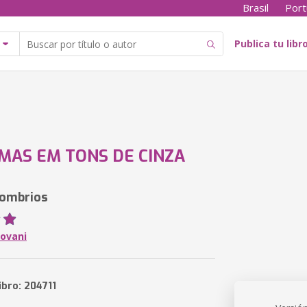
Brasil
Port
Publica tu libr
MAS EM TONS DE CINZA
ombrios
iovani
ibro: 204711