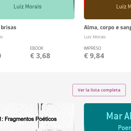
 brisas
Alma, corpo e san
is
Luiz Morais
EBOOK
IMPRESO
0
€ 3,68
€ 9,84
Ver la lista completa