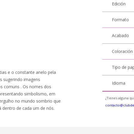
Edición
Formato
Acabado
Coloración
Tipo de pa
tias e o constante anelo pela
ões sugerindo imagens
Idioma
tos comuns . Os nomes dos
presentando simbolismo, em
¿Tienes alguna qu
 mergulho no mundo sombrio que
contacto@clubd
á dentro de cada um de nós.