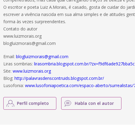
O escritor e poeta Luiz A.Morais, é casado, gosta de cuidar do jar
escrever a vivência nascida em sua alma simples e de atitudes gen
forma às vezes surpreendentes.
Contato do autor
www.luizmorais.org
blogluizmorais@gmail.com
Email:
blogluizmorais@gmail.com
Liras sombrias:
lirasombria.blogspot.com.br/?zx=f9df6ade927bba5c
Site:
www.luizmorais.org
Blog:
http://palavrasdenscontruids.blogspot.com.br/
Lusofonia:
www.lusofoniapoetica.com/espaco-aberto/surrealistas/
Perfil completo
Habla con el autor