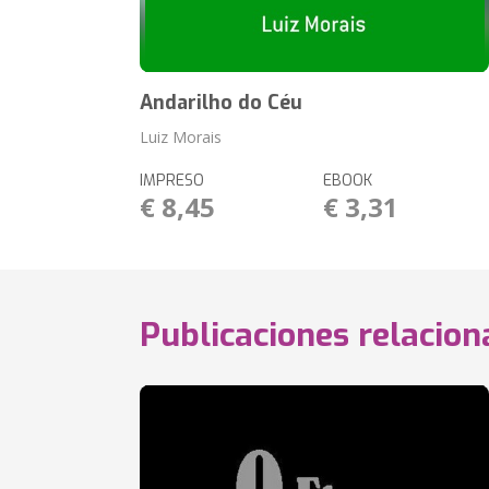
Andarilho do Céu
Luiz Morais
IMPRESO
EBOOK
€ 8,45
€ 3,31
Publicaciones relacio