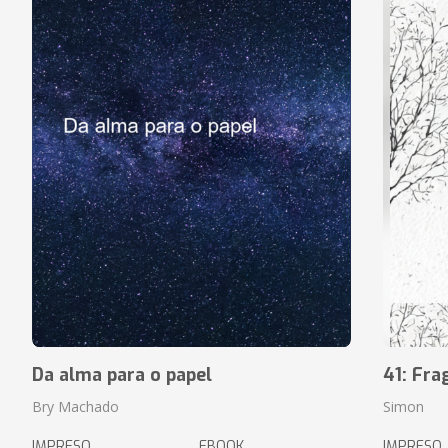
Da alma para o papel
41: Fr
Bry Machado
Simon
IMPRESO
EBOOK
IMPRESO