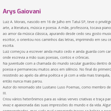
Arys Gaiovani
Luiz A. Morais, nascido em 16 de Julho em Tatuí-SP, teve o privilég
arte, a literatura, música e poesia. A mãe, professora, tocava pian
ao amor da música clássica, apurando desde cedo seu gosto musica
escritor, o orientou nos caminhos das letras, imprimindo em seu ce
escrita.
Luiz começou a escrever ainda muito cedo e ainda guarda com car
onde escrevia a mão suas poesias, contos e crônicas.
Na juventude com a chamada do mundo secular guardou dentro d
poesia e permaneceu muitos anos em silêncio. No final do primeir
resistindo ao apelo da alma poética e já com a vida mais tranquila,
então nunca mais parou.
Autor do renomado site Lusitano Luso Poemas, como membro de 
III.
Criou vários heterônimos para as várias verves criativas e traça
vivaz e apaixonada das suas impressões do mundo e da vida. Algu
compenetrados, mas cada qual carregando traços se beleza e poes