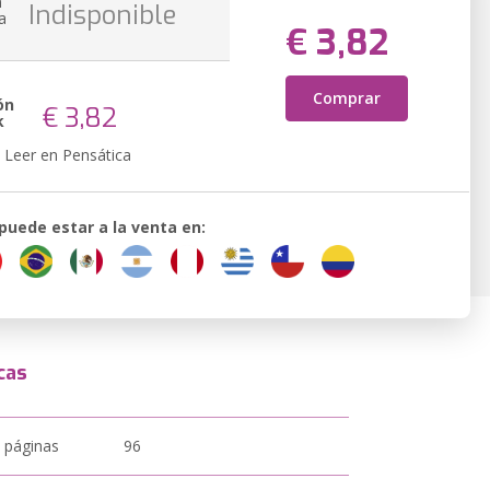
n
Indisponible
a
€ 3,82
Comprar
ón
€ 3,82
k
Leer en Pensática
 puede estar a la venta en:
cas
 páginas
96