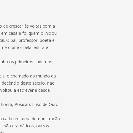
io de crescer às voltas com a
o em casa e foi quem o iniciou
l. O pai, professor, poeta e
rne o amor pela leitura e
inho os primeiros cadernos
e si o chamado do mundo da
o decêndio deste século, não
 voltou a escrever e desde
honra, Posição: Luso de Ouro
 para cada um, uma demonstração
ns são dramáticos, outros
ia.