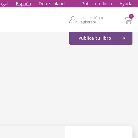
ugal
España
Deutschland
-
Publica tu libro
Ayuda
0
Inicia sesión o
o
Regístrate
Publica tu libro