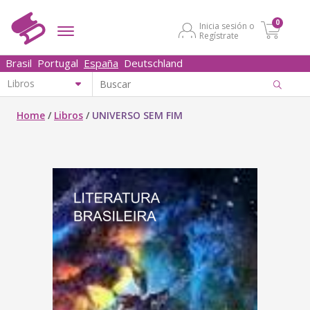
0
Inicia sesión o
Regístrate
Brasil
Portugal
España
Deutschland
Home
/
Libros
/
UNIVERSO SEM FIM