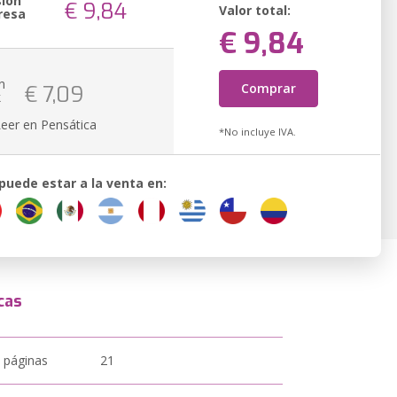
sión
€ 9,84
Valor total:
resa
€ 9,84
n
Comprar
€ 7,09
k
Leer en Pensática
*No incluye IVA.
 puede estar a la venta en:
cas
 páginas
21