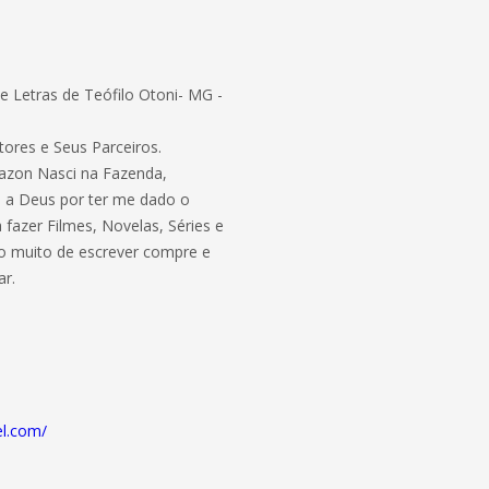
 Letras de Teófilo Otoni- MG -
tores e Seus Parceiros.
azon Nasci na Fazenda,
o a Deus por ter me dado o
 fazer Filmes, Novelas, Séries e
to muito de escrever compre e
ar.
.
el.com/