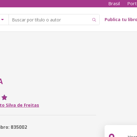
Brasil
Port
Publica tu libr
A
to Silva de Freitas
libro: 835002