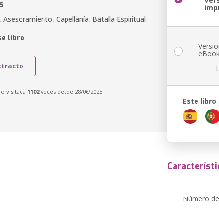
Ver
s
imp
 Asesoramiento, Capellanía, Batalla Espiritual
e libro
Versió
eBoo
xtracto
do visitada
1102
veces desde 28/06/2025
Este libro
Característi
Número de