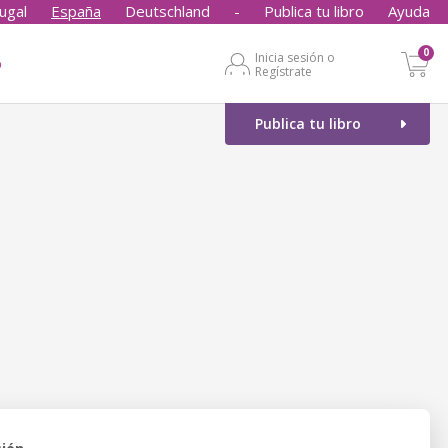
ugal
España
Deutschland
-
Publica tu libro
Ayuda
0
Inicia sesión o
o
Regístrate
Publica tu libro