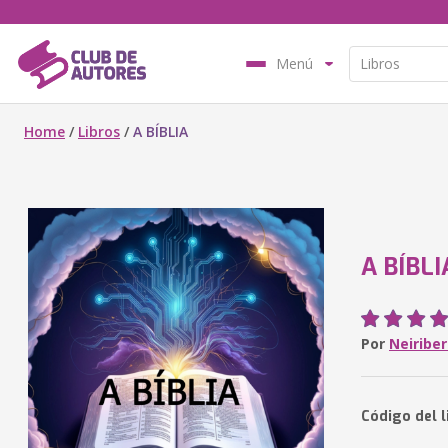
Menú
Home
/
Libros
/
A BÍBLIA
A BÍBLI
Por
Neiriber
Código del 