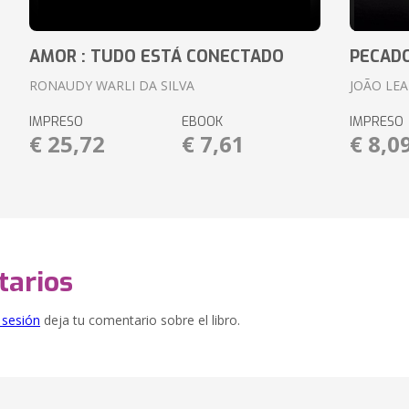
AMOR : TUDO ESTÁ CONECTADO
PECADO
RONAUDY WARLI DA SILVA
JOÃO LE
IMPRESO
EBOOK
IMPRESO
€ 25,72
€ 7,61
€ 8,0
arios
e sesión
deja tu comentario sobre el libro.