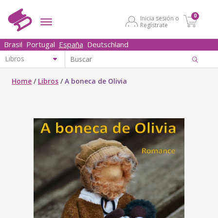
0
Inicia sesión o
Regístrate
Brasil
Portugal
España
Deutschland
Home
/
Libros
/
A boneca de Olivia