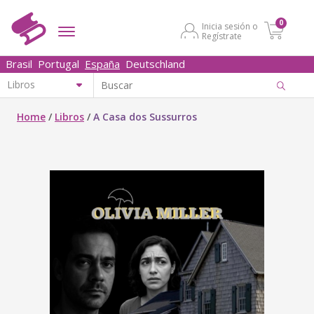
0
Inicia sesión o
Regístrate
Brasil
Portugal
España
Deutschland
Home
/
Libros
/
A Casa dos Sussurros