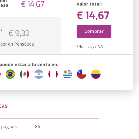
ión
€ 14,67
Valor total:
resa
€ 14,67
n
Comprar
€ 9,32
k
Leer en Pensática
*No incluye IVA.
 puede estar a la venta en:
cas
 páginas
86