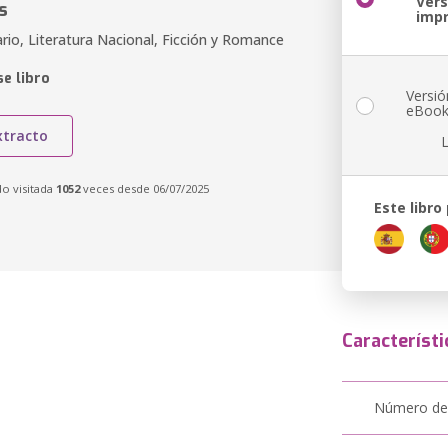
Vers
s
imp
ario, Literatura Nacional, Ficción y Romance
e libro
Versió
eBoo
xtracto
do visitada
1052
veces desde 06/07/2025
Este libro
Característi
Número de