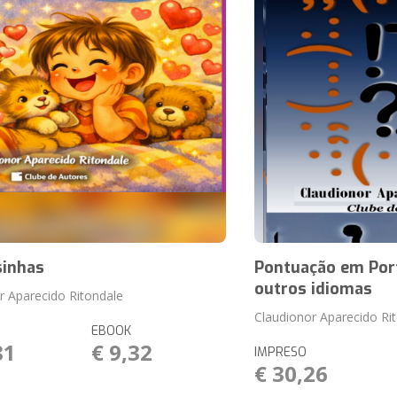
sinhas
Pontuação em Por
outros idiomas
r Aparecido Ritondale
Claudionor Aparecido Ri
EBOOK
81
€ 9,32
IMPRESO
€ 30,26