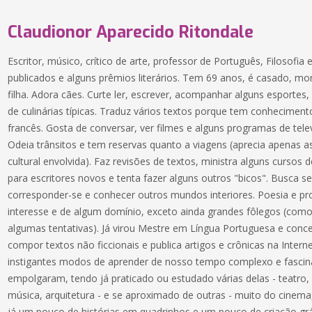
Claudionor Aparecido Ritondale
Escritor, músico, crítico de arte, professor de Português, Filosofia 
publicados e alguns prêmios literários. Tem 69 anos, é casado, 
filha. Adora cães. Curte ler, escrever, acompanhar alguns esportes,
de culinárias típicas. Traduz vários textos porque tem conhecimento
francês. Gosta de conversar, ver filmes e alguns programas de tele
Odeia trânsitos e tem reservas quanto a viagens (aprecia apenas 
cultural envolvida). Faz revisões de textos, ministra alguns cursos d
para escritores novos e tenta fazer alguns outros "bicos". Busca
corresponder-se e conhecer outros mundos interiores. Poesia e p
interesse e de algum domínio, exceto ainda grandes fôlegos (co
algumas tentativas). Já virou Mestre em Língua Portuguesa e conc
compor textos não ficcionais e publica artigos e crônicas na Inte
instigantes modos de aprender de nosso tempo complexo e fascin
empolgaram, tendo já praticado ou estudado várias delas - teatro, d
música, arquitetura - e se aproximado de outras - muito do cinema
já um pouco de histórias em quadrinhos e um pouco de criação gr