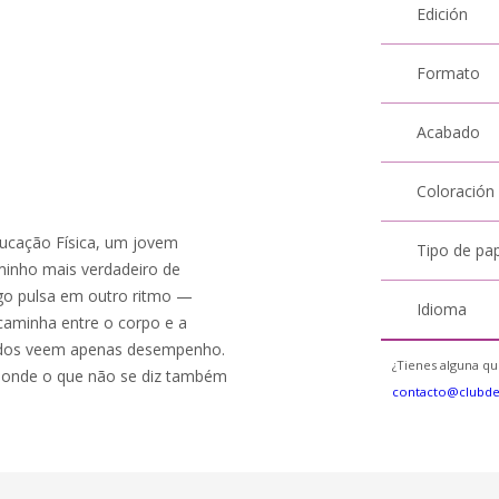
Edición
Formato
Acabado
Coloración
ucação Física, um jovem
Tipo de pa
aminho mais verdadeiro de
lgo pulsa em outro ritmo —
Idioma
 caminha entre o corpo e a
odos veem apenas desempenho.
¿Tienes alguna qu
s, onde o que não se diz também
contacto@clubd