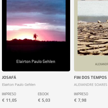
JOSAFÁ
FIM DOS TEMPOS
Elairton Paulo Gehlen
ALEXANDRE SOARES
IMPRESO
EBOOK
IMPRESO
€ 11,05
€ 5,03
€ 7,98