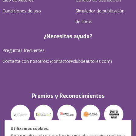
Condiciones de uso
Simulador de publicación
de libros
¿Necesitas ayuda?
Preguntas frecuentes
Contacta con nosotros: (
contacto@clubdeautores.com
)
Premios y Reconocimientos
Utilizamos cookies.
Para garantizar el correcto funcionamiento y la mejora continua