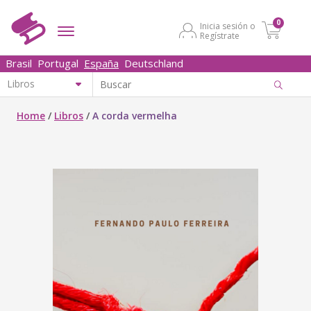
0
Inicia sesión o
Regístrate
Brasil
Portugal
España
Deutschland
Home
/
Libros
/
A corda vermelha