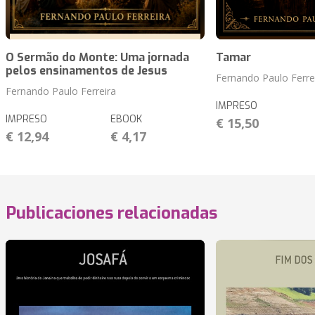
O Sermão do Monte: Uma jornada
Tamar
pelos ensinamentos de Jesus
Fernando Paulo Ferre
Fernando Paulo Ferreira
IMPRESO
IMPRESO
EBOOK
€ 15,50
€ 12,94
€ 4,17
Publicaciones relacionadas