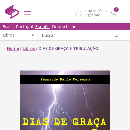
0
Inicia sesión o
Regístrate
Brasil
Portugal
España
Deutschland
Home
/
Libros
/
DIAS DE GRAÇA E TRIBULAÇÃO