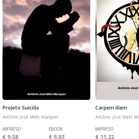
Projeto Suicida
Carpem diem
Antônio José Melo Marques
Antônio José Melo M
IMPRESO
EBOOK
IMPRESO
€ 9,58
€ 5,03
€ 11,22