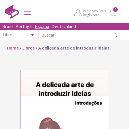
0
Inicia sesión o
Regístrate
Brasil
Portugal
España
Deutschland
Home
/
Libros
/
A delicada arte de introduzir ideias