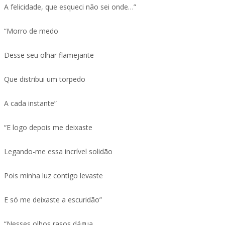
A felicidade, que esqueci não sei onde…”
“Morro de medo
Desse seu olhar flamejante
Que distribui um torpedo
A cada instante”
“E logo depois me deixaste
Legando-me essa incrível solidão
Pois minha luz contigo levaste
E só me deixaste a escuridão”
“Nesses olhos rasos dágua,