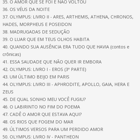
35. O AMOR QUE SE FOI E NÃO VOLTOU
36. OS VÉUS DA NOITE
37. OLYMPUS: LIVRO II - ARES, ARTHEMIS, ATHENA, CHRONOS,
HADES, MORPHEUS E POSEIDON
38. MADRUGADAS DE SEDUÇÃO
39. O LUAR QUE EM TEUS OLHOS HABITA
40. QUANDO SUA AUSÊNCIA ERA TUDO QUE HAVIA (contos e
crônicas)
41. ESSA SAUDADE QUE NÃO QUER IR EMBORA
42. OLYMPUS: LIVRO I - EROS (3ª PARTE)
43. UM ÚLTIMO BEIJO EM PARIS
44. OLYMPUS: LIVRO III - APHRODITE, APOLLO, GAIA, HERA E
ZEUS
45. DE QUAL SONHO MEU VOCÊ FUGIU?
46. O LABIRINTO NO FIM DO POEMA
47. CADÊ O AMOR QUE ESTAVA AQUI?
48. OS RIOS QUE FOGEM DO MAR
49. ÚLTIMOS VERSOS PARA UM PERDIDO AMOR
50. OLYMPUS: LIVRO IV - PANTHEON