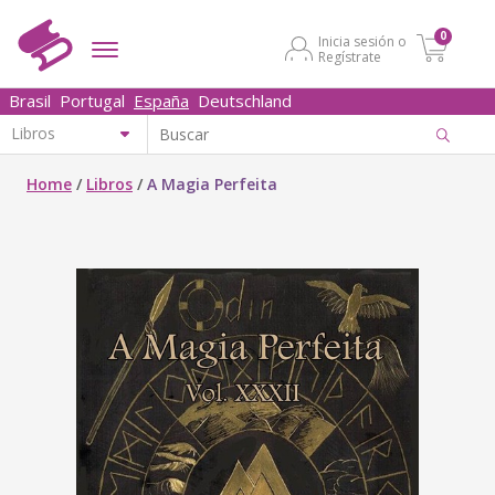
0
Inicia sesión o
Regístrate
Brasil
Portugal
España
Deutschland
Home
/
Libros
/
A Magia Perfeita