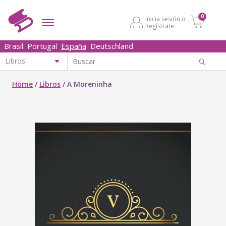
0
Inicia sesión o
Regístrate
Brasil
Portugal
España
Deutschland
Home
/
Libros
/
A Moreninha