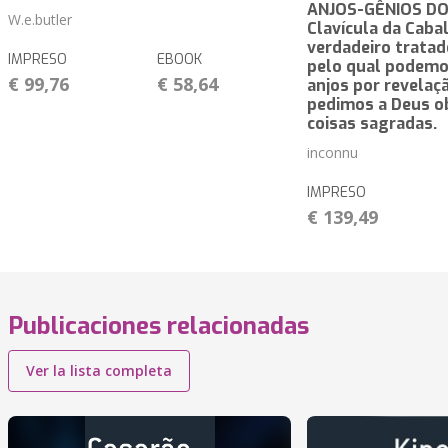
ANJOS-GÊNIOS DO
W.e.butler
Clavícula da Caba
verdadeiro tratad
IMPRESO
EBOOK
pelo qual podemo
€ 99,76
€ 58,64
anjos por revelaç
pedimos a Deus o
coisas sagradas.
inconnu
IMPRESO
€ 139,49
Publicaciones relacionadas
Ver la lista completa