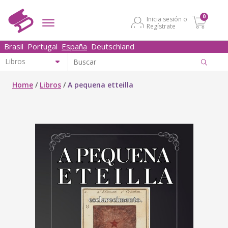
0
Inicia sesión o
Regístrate
Brasil
Portugal
España
Deutschland
Home
/
Libros
/
A pequena etteilla