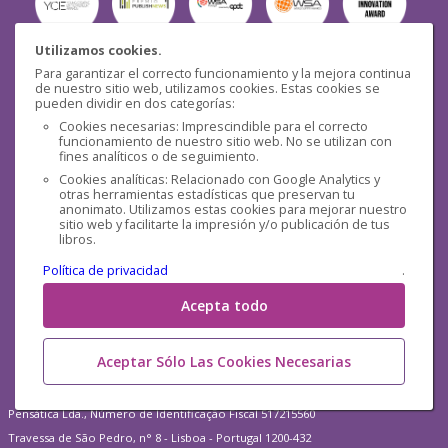
Utilizamos cookies.
Para garantizar el correcto funcionamiento y la mejora continua
Seguridad
de nuestro sitio web, utilizamos cookies. Estas cookies se
pueden dividir en dos categorías:
Cookies necesarias: Imprescindible para el correcto
funcionamiento de nuestro sitio web. No se utilizan con
fines analíticos o de seguimiento.
Cookies analíticas: Relacionado con Google Analytics y
otras herramientas estadísticas que preservan tu
Redes sociales
anonimato. Utilizamos estas cookies para mejorar nuestro
sitio web y facilitarte la impresión y/o publicación de tus
libros.
Política de privacidad
.
Acepta todo
Aceptar Sólo Las Cookies Necesarias
Pensática Lda., Número de Identificação Fiscal 517215560
Travessa de São Pedro, n° 8 - Lisboa - Portugal 1200-432