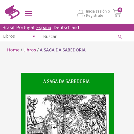
0
Inicia sesión o
Regístrate
Brasil
Portugal
España
Deutschland
Home
/
Libros
/
A SAGA DA SABEDORIA