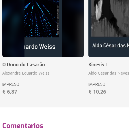
O Dono do Casarão
Kinesis I
Alexandre Eduardo Weiss
Aldo César das Neves
IMPRESO
IMPRESO
€ 6,87
€ 10,26
Comentarios