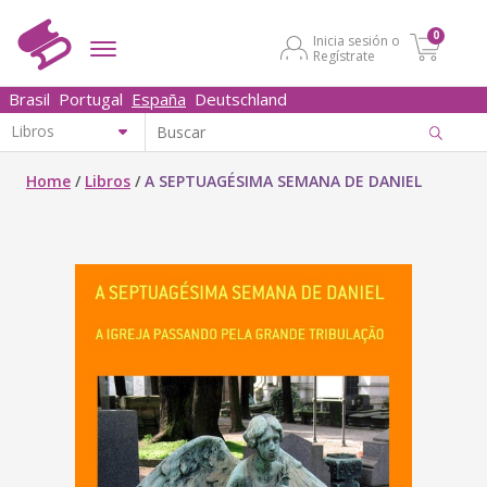
0
Inicia sesión o
Regístrate
Brasil
Portugal
España
Deutschland
Home
/
Libros
/
A SEPTUAGÉSIMA SEMANA DE DANIEL