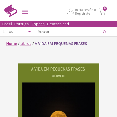
0
Inicia sesión o
Regístrate
Brasil
Portugal
España
Deutschland
Home
/
Libros
/
A VIDA EM PEQUENAS FRASES