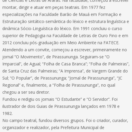
de Ciências e Letras de Araras. Na faculdade, começou a escrever
montar, dirigir e atuar em peças teatrais. Em 1977 fez
especializações na Faculdade Barão de Mauá em Formação e
Estruturação sintático-semântica do léxico e estrutura linguística e
dinâmica Sócio-Linguística do léxico. Em 1991 concluiu o curso
superior de Pedagogia na Faculdade de Letras de Ouro Fino e em
2012 concluiu pós-graduação em Meio Ambiente na FATECE.
Atendendo a um convite, começou a escrever, primeiramente no
jornal “O Movimento”, de Pirassununga. Seguiram-se “O
Imparcial”, de Aguaí; “Folha de Casa Branca”; “Folha de Palmeiras”,
de Santa Cruz das Palmeiras; “A Imprensa”, de Vargem Grande do
Sul; “O Popular”, de Pirassununga; “Jornal de Pirassununga”, “JC
Regional” e, finalmente, a “Folha de Pirassununga”, no qual
chegou a ser seu diretor.
Fundou e redigiu os jornais “O Estudante” e “O Servidor”. Foi
ilustrador de dois Guias de Pirassununga lançados em 1978 e
1982.
No campo teatral, fundou diversos grupos. Foi o criador, curador,
organizador e realizador, pela Prefeitura Municipal de