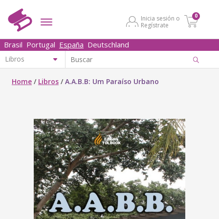
0
Inicia sesión o
Regístrate
Brasil
Portugal
España
Deutschland
Home
/
Libros
/
A.A.B.B: Um Paraíso Urbano