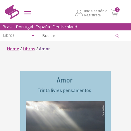
0
Inicia sesión o
Regístrate
Brasil
Portugal
España
Deutschland
Home
/
Libros
/
Amor