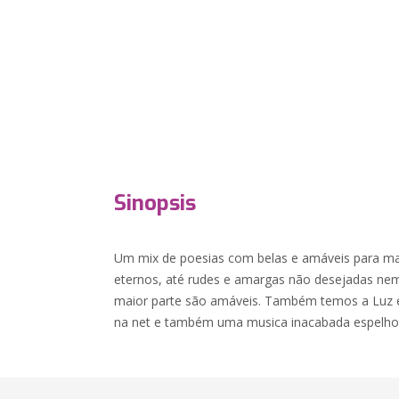
Sinopsis
Um mix de poesias com belas e amáveis para m
eternos, até rudes e amargas não desejadas nem 
maior parte são amáveis. Também temos a Luz e
na net e também uma musica inacabada espelho