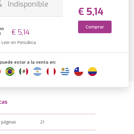
n
Indisponible
a
€ 5,14
Comprar
ón
€ 5,14
k
Leer en Pensática
 puede estar a la venta en:
cas
 páginas
21