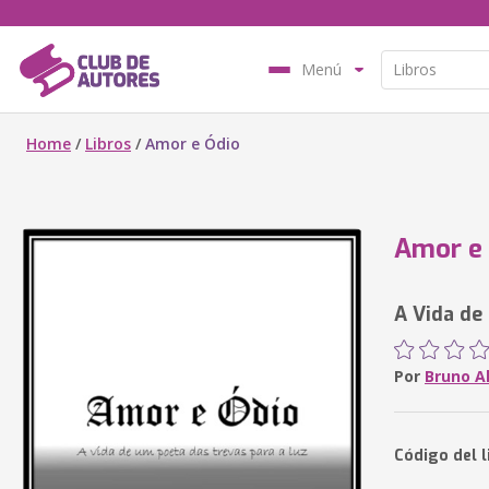
Menú
Home
/
Libros
/
Amor e Ódio
Amor e
A Vida de
Por
Bruno A
Código del l