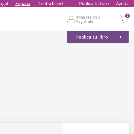
ugal
España
Deutschland
-
Publica tu libro
Ayuda
0
Inicia sesión o
o
Regístrate
Publica tu libro