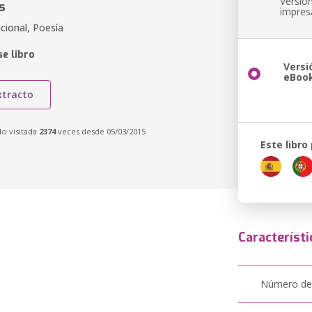
Versió
s
impres
cional, Poesía
e libro
Versi
eBoo
xtracto
do visitada
2374
veces desde 05/03/2015
Este libro
Característi
Número de